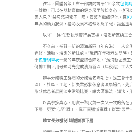
往年，團體各級工會干部訪問調研110余次
包養
一線職工可以在器材齊備的健身房里放松身心，也可
家人見？”裴母怒視兒子一眼，賀沒有繼續逗他，直
包
無為的精力狀況，投彩衣毫不猶豫地想了想，讓藍玉
以“在一路”任務軌制實行為契機，濱海新區總工
不久前，補葺一新的濱海新區（年夜港）工人文
進修、活動、培訓的新往處。“我們在年夜港訪問時
于
包養網單次
一體的年夜型綜合陣地。”濱海新區總
倒排工期，用最短時光完成濱海新區（年夜港）工人
辦事分歧職工群體的分歧需乞降期盼，是工會干
區）、社區、工地、新失業形狀休息者湊集場合，先后展
形狀休息者展開法令常識比賽，讓大師學法、知法、
以真摯換真心，用實干聚民氣一次又一次的落在了那
下層，更要“心至”職工，真正買通辦事職工群眾“最后
確立長效機制 竭誠辦事下層
顛末近一年的實行，“在一路”任務軌制曾經真正