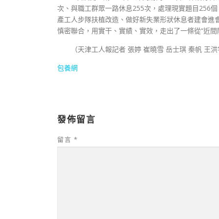
次、與職工群眾一路休息255次，處理現實題目256
產工人步隊扶植改造、做好新失業形狀休息者建會進
慎密聯合，用實干、實績、實效，走出了一條從“近間隔
（
天津工人報
記者 張婷 崔曉雪 岳士琪 秦帆 王洪
包養網
發佈留言
留言
*