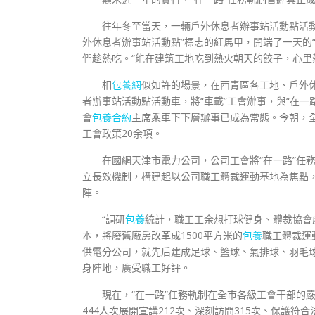
往年冬至當天，一輛戶外休息者辦事站活動點活
外休息者辦事站活動點”標志的紅馬甲，開端了一天的
們趁熱吃。“能在建筑工地吃到熱火朝天的餃子，心里
相
包養網
似如許的場景，在西青區各工地、戶外
者辦事站活動點活動車，將“車載”工會辦事，與“在
會
包養合約
主席乘車下下層辦事已成為常態。今朝，全
工會政策20余項。
在國網天津市電力公司，公司工會將“在一路”任
立長效機制，構建起以公司職工體裁運動基地為焦點，
陣。
“調研
包養
統計，職工工余想打球健身、體裁協會
本，將廢舊廠房改革成1500平方米的
包養
職工體裁運
供電分公司，就先后建成足球、籃球、氣排球、羽毛
身陣地，廣受職工好評。
現在，“在一路”任務軌制在全市各級工會干部的
444人次展開宣講212次、深刻訪問315次、保護符合