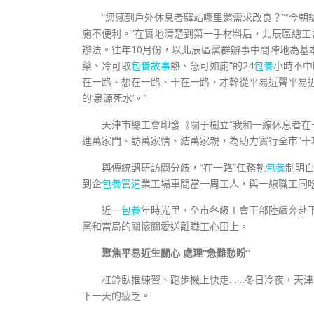
“您感到戶外休息者驛站哪里還需求改良？”“今
廁不便利。”在實地清楚到第一手材料后，北辰區總
辦法。往年10月份，以北辰區黨群辦事中間陣地為基
藥、冷可取
包養故事
熱、急可如廁”的24
包養
小時不中
在一路、想在一路、干在一路，才幹從平易近聲平易近
的‘泉源死水’。”
天津市總工會印發《關于樹立“我和一線休息者在
進萬家門、訪萬家情、結萬家親，為助力實行全市“十
與傳統調研訪問分歧，“在一路”任務軌
包養
制明
到企
包養管道
業工場車間當一周工人，與一線職工同
近一
包養
年時光里，全市各級工會干部陸續奔赴
黨和當局的關懷關愛送離職工心田上。
聚焦平易近生關心 處理“急難愁盼”
杠鈴臥推練習、跑步機上快走……冬日冷夜，天
下一天的疲乏。