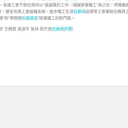
個。各級工會干部也保持以“虔誠黨的工作、竭誠辦事職工”為己任，把推動
會、健全完美工會組織系統、進步職工生涯
包養網
品德等工會重點任務與
”到“零間隔
包養感情
”辦事職工的新門路。
宇 王曉君 吳淑平 孫祎 高竹君
包養網評價
）