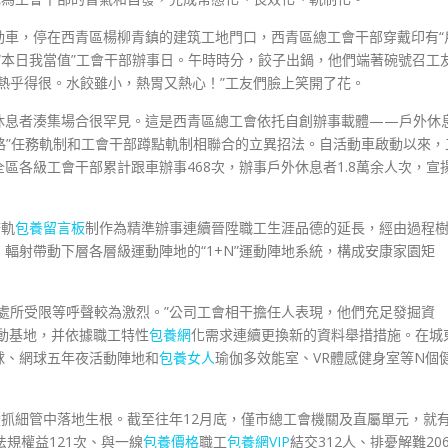
動車，停在西青區楊柳青鎮的建筑工地門口，西青區總工會干部穿戴印有“
“本日我當值”工會干部辦事日。午時時分，餃子出鍋，他們端著碗號召工
熱乎得很。水餃雖小，熱胃又熱心！”工友們臉上笑開了花。
休息者湊集場合很罕見。這是西青區總工會依托自創辦事載體——戶外休
一路”任務軌制和工會干部蹲點軌制相聯合的立異招法。自活動車啟動以來，
區各級工會干部累計跟車辦事468次，辦事戶外休息者1.8萬余人次，宣
務軌
包養留言板
制作為精準辦事連續晉陞職工生涯品德的延長，經由過程
輻射帶動下層各層級運動陣地的“1+N”運動陣地系統，構成安康家園矩
處所受限等呼聲較為激烈。”公司工會相干擔任人表現，他們充足發掘資
動基地，并依據職工特性
包養網
化需求連續更換新的資料舉措措施。在城
球、網球五年夜活動陣地和
包養女人
瑜伽多效能室、VR體感健身室等N個
嚴抓細管中落地生根。截至往年12月底，僅市總工會機關及直屬單元，就
法規權益121次、與一線
包養價格
職工
包養網VIP
結交312人、排憂解難20