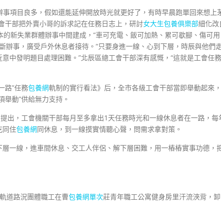
朝辦事項目良多，假如還能延伸開放時光就更好了，有時早晨跑單回來想上
工會干部把外賣小哥的訴求記在任務日志上，研討
女大生包養俱樂部
細化改
本的新失業群體辦事中間建成，“車可充電、飯可加熱、累可歇腳、傷可用
斷辦事，廣受戶外休息者接待。“只要身進一線、心到下層，時辰與他們
意中發明題目處理困難。”北辰區總工會干部深有感慨，“這就是工會任
一路”任務
包養網
軌制的實行看法》后，全市各級工會干部當即舉動起來
項舉動”供給無力支持。
白提出，工會機關干部每月至多拿出1天任務時光和一線休息者在一路，每
吃同住
包養網
同休息，到一線摸實情聽心聲，問需求拿對策。
下層一線，進車間休息、交工人伴侶、解下層困難，用一樁樁實事功德，
津軌道路況團體職工在曹
包養網單次
莊青年職工公寓健身房里汗流浹背，卸