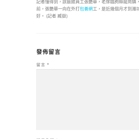
記者懂得到，該飯館員工張艷華，老傢臨朐縣龍崗鎮
前，張艷華一向在外打
包養網
工，是近幾個月才到濰
好。 (記者 臧嶽)
發佈留言
留言
*