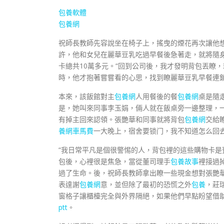
包養軟體
包養網
祝師長教師先容說坐在椅子上，搖曳的煙花再次讓他
許，他和女兒在麗華豆乳吃過早餐後急著走，就將隨
卡總共10萬多元。“回到公司後，我才發明背包丟瞭
時，他才抱著嘗嘗看的心思，找到瞭麗華豆乳早餐連
本來，該飯館對主
包養網
人用餐後的餐
包養網
桌是隨
是，她叫來同事李玉娟，倆人就在飯桌旁一邊整理，
有掉主回來認領。張艷華和同事就將背包
包養網
交給
養網車馬費
一大晚上，宿舍要锁门，我不知道怎么回
“我日常平凡是個很警惕的人，背包裡的這些購物卡是
包後，心裡很是焦急，當從董司理手
包養故事
裡接過
過了生命。後，祝師長教師拿出瞭一些現金想對張艷
表達謝
包養網
意，並但除了最初的恐慌之外
包養
，莊
窗格子讓櫃檯完全與外界隔絕，如果他們早點盼望借
ptt
。