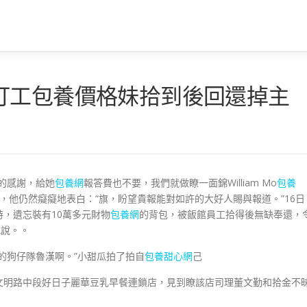
打工包養價格妹拾到後回還掉主
的感謝，給她
包養網
報答費也不要，我們就做瞭一面錦William Mo
包養
，他仍然癡癡地表白：“旗，盼望貴報能對如許的大好人賜與報道。”16日
，遺忘裝有10萬多元財物
包養網
的背包，被飯館員工拾得後無缺奉還，
犯說。。
的狗仔隊魯漢啊。”小甜瓜拍了拍自
包養甜心網
己
文明路中段好日子麗華豆乳早餐連鎖店，見到瞭該店司理董文勤和拾金不