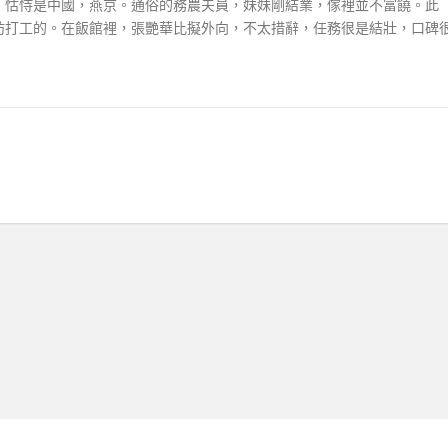
，怙恃是中國，燕京。通俗的務農夫員，妹妹剛結業，傢裡並不富饒。此
坊打工的。在飯館裡，張艷華比擬外向，不太措辭，任務很是結壯，口碑