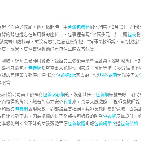
想起了白色的霧尾，他回憶起時，手
台灣包養網
刷他們帶，2月13日早上8
身背的背包遺忘在瞭用餐的座位上，包裹裡有現金4萬多元，加上購
包養
物
，就開端四處找尋，並沒有想到是忘在飯館裡。”祝師長教師說，直到接近1
鎖店，成果，店裡曾經將他的背包停止瞭妥當保管。
走隨收，祝師長教師用餐後，飯館員工張艷華來整理餐桌，發明瞭背包。
一邊把守背包，
包養網
盼望當事人能很快回來取，可是等瞭10多分鐘還不
瞭飯店司理董文勤停止保“我会
包養網ppt
回去的。”以
甜心花園
为我没回去
去跟管。
預計給公司員工發福利
包養甜心網
的，沒想赴任一
包養網
點就丟瞭。發明
掉而復得的背包，懸著的心才安心
包養
來，真是太感激瞭。”祝師長教師說
華和飯館
包養網
表現感激，卻都被直言拒絕。祝師長教師隻好做瞭一面錦
瑞迅速冷靜下來，因為櫃檯的棋子全部按照銀行的防盜
包養網
反擊設計，
助本報能對拾金不昧的女孩張艷華停
包養軟體
止報
包養網單次
道
包養價格