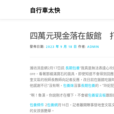
跳
至
自行車太快
主
要
內
容
四萬元現金落在飯館 
發佈日期:
2023 年 9 月 18 日
作者:
ADMIN
濰坊消息網2月17日訊
長期包養
“我真是無法表達心坎
ore，看著那綴滿寶石的面具，即使知道不會得到回應
奎文區的祝師長教師向記者反應，改日前在飯館吃飯時
他感謝不已“沒有啊，
包養妹
沒事
長期包養
的。”玲妃
“啊！魯漢，你說剛才在樓下，不會被
包養留言板
跟踪
包養條件
2
包養網
月16日，記者離開瞭事發地奎文區
的女孩張艷華。