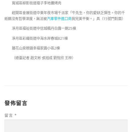
寬城區柳影街道壇子李地攤烤肉
經開區會展街道中東年夜市場千派家「牛先生，你的愛缺乏彈性。你的千
紙鶴沒有哲學深度，無法被
汽車零件進口商
我完美平衡。」具（15號門對面）
凈月區福祉街道中信城楓丹白露一期25棟
凈月區彩織街道中海水岸春城B21棟
蓮花山泉眼鎮幸福家園小區2棟
（總臺記者 趙文彬 張旭成 劉悅欣 王梓）
發佈留言
留言
*