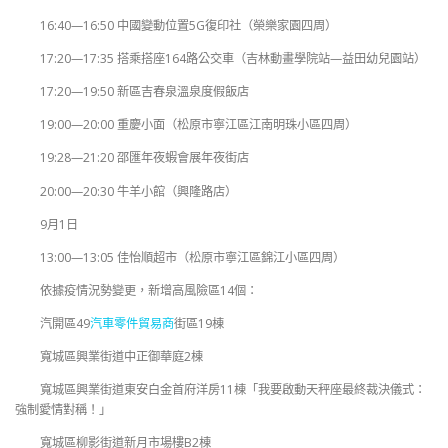
16:40—16:50 中國變動位置5G復印社（榮樂家園四周）
17:20—17:35 搭乘搭座164路公交車（吉林動畫學院站—益田幼兒園站）
17:20—19:50 新區吉春泉溫泉度假飯店
19:00—20:00 重慶小面（松原市寧江區江南明珠小區四周）
19:28—21:20 邵匯年夜蝦會展年夜街店
20:00—20:30 牛羊小館（興隆路店）
9月1日
13:00—13:05 佳怡順超市（松原市寧江區錦江小區四周）
依據疫情況勢變更，新增高風險區14個：
汽開區49
汽車零件貿易商
街區19棟
寬城區興業街道中正御華庭2棟
寬城區興業街道東安白金首府洋房11棟「我要啟動天秤座最終裁決儀式：
強制愛情對稱！」
寬城區柳影街道新月市場樓B2棟