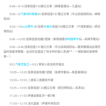
8:40—9:16 搭乘搭座T43路公交車（興隆客運站—九臺站）
9:00—9:
汽車材料報價
30 搭乘搭座181路公交車（市沾染病病院站—樂群
街站）
9:20—10
Audi零件
:40 搭乘
水箱水
搭座399路公交車 （千禧家園站—師范
學院站）
9:45—10:00 搭乘搭座地鐵2號線（東環城路
保時捷零件
站—束縛亨衢站）
9:45—9:46 搭乘搭座101路公交車（市沾染病病院站—戰爭農場站這場荒
誕的戀愛爭奪戰，此刻完全變成了林天秤的個人表演**，一場對稱的美學祭
典。）
9:51
汽車空氣芯
—9:53 軍安小區佳和早餐店
10:05—10:20 搭乘搭座地鐵1號線（束縛亨衢站—衛星廣場站）
10:30—10:50 二道區三道農貿市場
10:35—10:55 搭乘搭座130路公交車（師范學院站—長青站）
11:20—11:50 伊通金都亂世一期7棟
11:50—12:18 洼坑盒飯（伊通年夜街店）