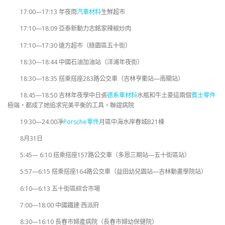
17:00—17:13 年夜雨
汽車材料
生鮮超市
17:10—18:09 亞泰新動力志銘家辣椒炒肉
17:10—17:30 遠方超市（綠園區五十街）
18:30—18:44 中國石油加油站（洋浦年夜街）
18:30—18:35 搭乘搭座283路公交車（吉林亨衢站—南關站）
18:45—18:50 吉林年夜學中日張
德系車材料
水瓶和牛土豪這兩個
賓士零件
極端，都成了她追求完美平衡的工具。聯誼病院
19:30—24:00凈
Porsche零件
月區中海水岸春城B21棟
8月31日
5:45— 6:10 搭乘搭座157路公交車（多恩三期站—五十街區站）
5:57—6:15 搭乘搭座164路公交車（益田幼兒園站—吉林動畫學院站）
6:10—6:13 五十街區綜合市場
7:00—18:00 中國鐵建·西派府
8:30—16:10 長春市婦產病院（長春市婦幼保健院）