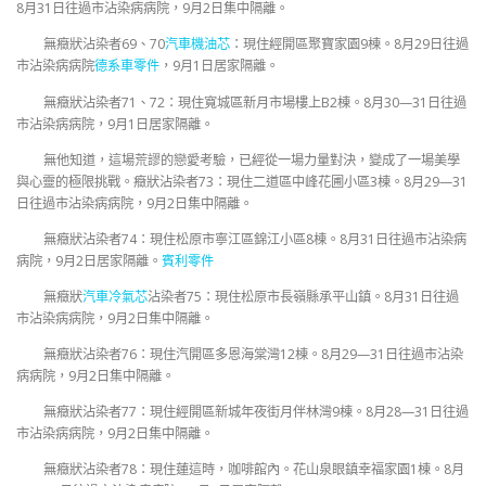
8月31日往過市沾染病病院，9月2日集中隔離。
無癥狀沾染者69、70
汽車機油芯
：現住經開區聚寶家園9棟。8月29日往過
市沾染病病院
德系車零件
，9月1日居家隔離。
無癥狀沾染者71、72：現住寬城區新月市場樓上B2棟。8月30—31日往過
市沾染病病院，9月1日居家隔離。
無他知道，這場荒謬的戀愛考驗，已經從一場力量對決，變成了一場美學
與心靈的極限挑戰。癥狀沾染者73：現住二道區中峰花圃小區3棟。8月29—31
日往過市沾染病病院，9月2日集中隔離。
無癥狀沾染者74：現住松原市寧江區錦江小區8棟。8月31日往過市沾染病
病院，9月2日居家隔離。
賓利零件
無癥狀
汽車冷氣芯
沾染者75：現住松原市長嶺縣承平山鎮。8月31日往過
市沾染病病院，9月2日集中隔離。
無癥狀沾染者76：現住汽開區多恩海棠灣12棟。8月29—31日往過市沾染
病病院，9月2日集中隔離。
無癥狀沾染者77：現住經開區新城年夜街月伴林灣9棟。8月28—31日往過
市沾染病病院，9月2日集中隔離。
無癥狀沾染者78：現住蓮這時，咖啡館內。花山泉眼鎮幸福家園1棟。8月