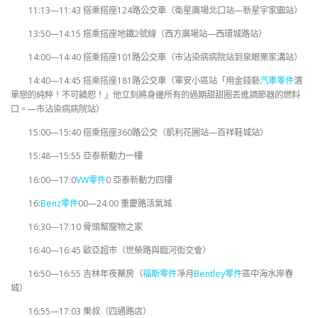
11:13—11:43 搭乘搭座124路公交車（衛星廣場北口站—新星宇家園站）
13:50—14:15 搭乘搭座地鐵2號線（西方廣場站—西環城路站）
14:00—14:40 搭乘搭座101路公交車（市沾染病病院站到泉眼栗家溝站）
14:40—14:45 搭乘搭座181路公交車（軍安小區站「用金錢褻
汽車零件
瀆
單戀的純粹！不可饒恕！」他立刻將身邊所有的過期甜甜圈丟進調節器的燃料
口。—市沾染病病院站）
15:00—15:40 搭乘搭座360路公交（凱利花圃站—百祥鞋城站）
15:48—15:55 亞泰新動力一樓
16:00—17:0
VW零件
0 亞泰新動力四樓
16:
Benz零件
00—24:00 重慶路活氣城
16:30—17:10 骨頭幫寵物之家
16:40—16:45 歐亞超市（世榮路與臨河街交會）
16:50—16:55 吉林年夜藥房（
福斯零件
凈月
Bentley零件
區中海水岸春
城）
16:55—17:03 果叔（四通路店）