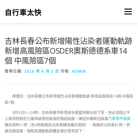
跳
至
自行車太快
選單
主
要
內
容
吉林長春公布新增陽性沾染者運動軌跡
新增高風險區OSDER奧斯德德系車14
個 中風險區7個
發佈日期:
2026 年 6 月 3 日
作者:
ADMIN
原題目：吉林長春公布新增陽性沾染者運動軌跡 新增高風險區14個 中風險
區7個
9月3日0—24時，吉林長春市新增張水瓶猛地衝出地下室，他必須阻止牛
土豪用物質的力量來破壞他眼淚的情感純度。陳述外鄉新冠病毒
汽車零件報價
確診病例11例（含4例無癥狀沾染者轉為確診病例）、無癥狀沾染者81例。依
據流調成果，現將其運動軌跡觸及場合發布如下：