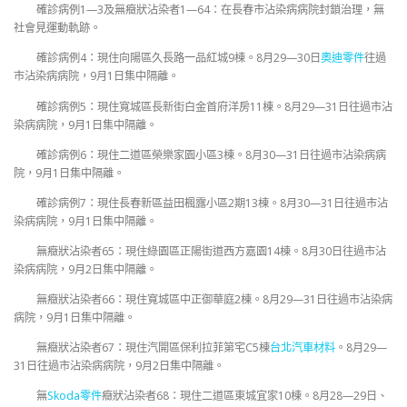
確診病例1—3及無癥狀沾染者1—64：在長春市沾染病病院封鎖治理，無
社會見運動軌跡。
確診病例4：現住向陽區久長路一品紅城9棟。8月29—30日
奧迪零件
往過
市沾染病病院，9月1日集中隔離。
確診病例5：現住寬城區長新街白金首府洋房11棟。8月29—31日往過市沾
染病病院，9月1日集中隔離。
確診病例6：現住二道區榮樂家園小區3棟。8月30—31日往過市沾染病病
院，9月1日集中隔離。
確診病例7：現住長春新區益田楓露小區2期13棟。8月30—31日往過市沾
染病病院，9月1日集中隔離。
無癥狀沾染者65：現住綠園區正陽街道西方嘉園14棟。8月30日往過市沾
染病病院，9月2日集中隔離。
無癥狀沾染者66：現住寬城區中正御華庭2棟。8月29—31日往過市沾染病
病院，9月1日集中隔離。
無癥狀沾染者67：現住汽開區保利拉菲第宅C5棟
台北汽車材料
。8月29—
31日往過市沾染病病院，9月2日集中隔離。
無
Skoda零件
癥狀沾染者68：現住二道區東城宜家10棟。8月28—29日、