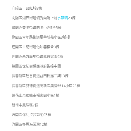
向陽區一品紅城9棟
向陽區湖西街道領秀向陽上院
水箱精
23棟
綠園區普陽街道向陽小區5區5棟
綠園區青年路街道風華新苑小區3號樓
經開區世紀街道化油器宿舍3棟
經開區西方廣場街道聚寶家園9棟
經開區世紀街道西派府監控中間
長春新區硅谷街道益田楓露二期13棟
長春新區雙德街道高新區奧威5514小區23棟
蓮花山泉眼鎮幸福家園小區1棟
新增中風險區7個：
汽開區保利拉菲第宅C5棟
汽開區多恩海棠灣12棟