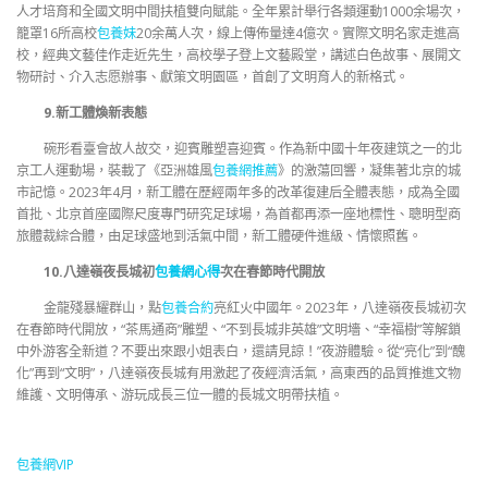
人才培育和全國文明中間扶植雙向賦能。全年累計舉行各類運動1000余場次，
籠罩16所高校
包養妹
20余萬人次，線上傳佈量達4億次。實際文明名家走進高
校，經典文藝佳作走近先生，高校學子登上文藝殿堂，講述白色故事、展開文
物研討、介入志愿辦事、獻策文明園區，首創了文明育人的新格式。
9.新工體煥新表態
碗形看臺會故人故交，迎賓雕塑喜迎賓。作為新中國十年夜建筑之一的北
京工人運動場，裝載了《亞洲雄風
包養網推薦
》的激蕩回響，凝集著北京的城
市記憶。2023年4月，新工體在歷經兩年多的改革復建后全體表態，成為全國
首批、北京首座國際尺度專門研究足球場，為首都再添一座地標性、聰明型商
旅體裁綜合體，由足球盛地到活氣中間，新工體硬件進級、情懷照舊。
10.八達嶺夜長城初
包養網心得
次在春節時代開放
金龍殘暴耀群山，點
包養合約
亮紅火中國年。2023年，八達嶺夜長城初次
在春節時代開放，“茶馬通商”雕塑、“不到長城非英雄”文明墻、“幸福樹”等解鎖
中外游客全新道？不要出來跟小姐表白，還請見諒！”夜游體驗。從“亮化”到“醜
化”再到“文明”，八達嶺夜長城有用激起了夜經濟活氣，高東西的品質推進文物
維護、文明傳承、游玩成長三位一體的長城文明帶扶植。
包養網VIP