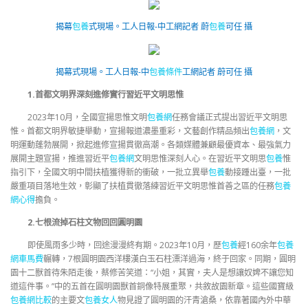
揭幕
包養
式現場。工人日報-中工網記者 蔚
包養
可任 攝
揭幕式現場。工人日報-中
包養條件
工網記者 蔚可任 攝
1.首都文明界深刻進修實行習近平文明思惟
2023年10月，全國宣揚思惟文明
包養網
任務會議正式提出習近平文明思
惟。首都文明界敏捷舉動，宣揚報道濃墨重彩，文藝創作精品頻出
包養網
，文
明運動蓬勃展開，掀起進修宣揚貫徹高潮。各類媒體兼顧最優資本、最強氣力
展開主題宣揚，推進習近平
包養網
文明思惟深刻人心。在習近平文明思
包養
惟
指引下，全國文明中間扶植獲得新的衝破，一批立異舉
包養
動接踵出臺，一批
嚴重項目落地生效，彰顯了扶植貫徹落練習近平文明思惟首善之區的任務
包養
網心得
擔負。
2.七根流掉石柱文物回回圓明園
即使風雨多少時，回途漫漫終有期。2023年10月，歷
包養
經160余年
包養
網車馬費
輾轉，7根圓明園西洋樓漢白玉石柱漂洋過海，終于回家。同期，圓明
園十二獸首待朱陌走後，蔡修苦笑道：“小姐，其實，夫人是想讓奴婢不讓您知
道這件事。”中的五首在圓明園獸首銅像特展重聚，共敘故園新章。這些國寶級
包養網比較
的主要文
包養女人
物見證了圓明園的汗青滄桑，依靠著國內外中華