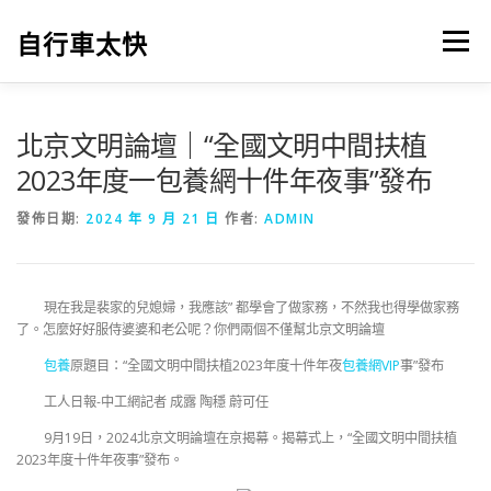
跳
至
自行車太快
選單
主
要
內
容
北京文明論壇｜“全國文明中間扶植
2023年度一包養網十件年夜事”發布
發佈日期:
2024 年 9 月 21 日
作者:
ADMIN
現在我是裴家的兒媳婦，我應該” 都學會了做家務，不然我也得學做家務
了。怎麼好好服侍婆婆和老公呢？你們兩個不僅幫北京文明論壇
包養
原題目：“全國文明中間扶植2023年度十件年夜
包養網VIP
事”發布
工人日報-中工網記者 成露 陶穩 蔚可任
9月19日，2024北京文明論壇在京揭幕。揭幕式上，“全國文明中間扶植
2023年度十件年夜事”發布。