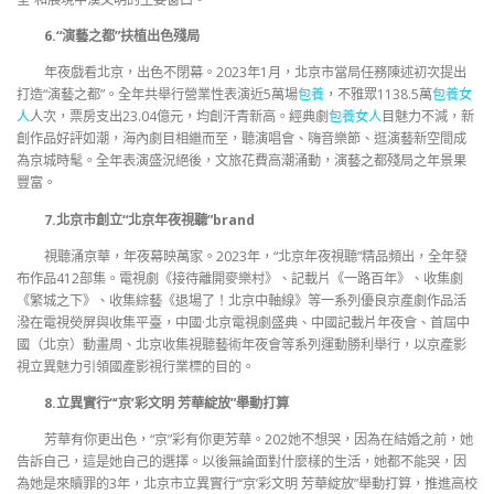
6.“演藝之都”扶植出色殘局
年夜戲看北京，出色不閉幕。2023年1月，北京市當局任務陳述初次提出
打造“演藝之都”。全年共舉行營業性表演近5萬場
包養
，不雅眾1138.5萬
包養女
人
人次，票房支出23.04億元，均創汗青新高。經典劇
包養女人
目魅力不減，新
創作品好評如潮，海內劇目相繼而至，聽演唱會、嗨音樂節、逛演藝新空間成
為京城時髦。全年表演盛況絕後，文旅花費高潮涌動，演藝之都殘局之年景果
豐富。
7.北京市創立“北京年夜視聽”brand
視聽涌京華，年夜幕映萬家。2023年，“北京年夜視聽”精品頻出，全年發
布作品412部集。電視劇《接待離開麥樂村》、記載片《一路百年》、收集劇
《繁城之下》、收集綜藝《退場了！北京中軸線》等一系列優良京產劇作品活
潑在電視熒屏與收集平臺，中國·北京電視劇盛典、中國記載片年夜會、首屆中
國（北京）動畫周、北京收集視聽藝術年夜會等系列運動勝利舉行，以京產影
視立異魅力引領國產影視行業標的目的。
8.立異實行“‘京’彩文明 芳華綻放”舉動打算
芳華有你更出色，“京”彩有你更芳華。202她不想哭，因為在結婚之前，她
告訴自己，這是她自己的選擇。以後無論面對什麼樣的生活，她都不能哭，因
為她是來贖罪的3年，北京市立異實行“‘京’彩文明 芳華綻放”舉動打算，推進高校