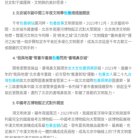
兒女對于國運興、文明興的美妙愿景。
3.北京城市副中間三年夜文明舉
包養
措措施開放
千年
包養網站
運河畔，
包養故事
文明景致新。2023年12月，北京藝術中
間、北京城市藏書樓、北京年夜運河博物館正式對大眾開放，北京再添文明新
地標。覽運河文明古今同輝、見“將來之城”活力勃發，“文明糧倉”“叢林書苑”“運
河之船”進一個步驟知足市平易近多樣化文明需求，成為北京這座千年古都又一
張靚麗的文明手刺。
4.“我與地壇”等書市書展
包養
閃亮“書噴鼻京城”
開卷瀏覽皆無益，書噴鼻文韻潤京
女大生包養俱樂部
城。2023年，遠離十
年的“我與地壇”北京書市重啟，初次發布“舊書新知”運動。
包養女人
第二十九
台
灣包養網
屆北京國際圖書展覽會暨第二十一屆北京國際
包養俱樂部
圖書節、第
十三屆書噴鼻中國·北京瀏覽季盛典等一系列線下書市書展接踵發布，掀起全平
易近瀏覽高潮，濃烈了北京的書噴鼻氣氛，彰顯了首都的文明氣力。
5.中國考古博物館正式對外開放
溯文明來源，顯年夜國風范。2023年9月，我國首家浮現中漢文明淵源序
列最完全的國度級考古博物館——中國考古博物館向大眾開放。該博物館展現
中漢文明來源構成成長最
包養金額
凸起，發布夏商周展品最集中、最典範，充
足展示了中漢文明多元一體的構成成長過程，成為北京中軸線上的“汗青文明客
堂”和展現中漢文明的主要窗口。