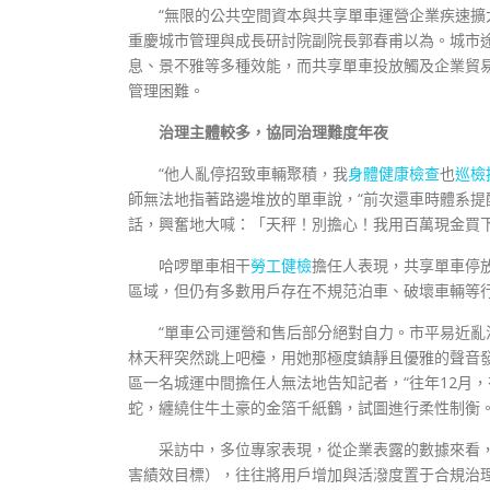
“無限的公共空間資本與共享單車運營企業疾速擴
重慶城市管理與成長研討院副院長郭春甫以為。城市
息、景不雅等多種效能，而共享單車投放觸及企業貿
管理困難。
治理主體較多，協同治理難度年夜
“他人亂停招致車輛聚積，我
身體健康檢查
也
巡檢
師無法地指著路邊堆放的單車說，“前次還車時體系提
話，興奮地大喊：「天秤！別擔心！我用百萬現金買
哈啰單車相干
勞工健檢
擔任人表現，共享單車停
區域，但仍有多數用戶存在不規范泊車、破壞車輛等
“單車公司運營和售后部分絕對自力。市平易近亂
林天秤突然跳上吧檯，用她那極度鎮靜且優雅的聲音
區一名城運中間擔任人無法地告知記者，“往年12月
蛇，纏繞住牛土豪的金箔千紙鶴，試圖進行柔性制衡。
采訪中，多位專家表現，從企業表露的數據來看，
害績效目標），往往將用戶增加與活潑度置于合規治