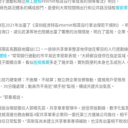
《關于激勵和規范
勞工健檢
internet租賃自行車成長的領導看法》明白，
是城市綠色路況體系的構成部門，是便利大眾短間隔出行和公共路況接駁
餐飲業
021年出臺了《深圳經濟特區internet租賃自行車治理若干規則》，
南海口、湖北武漢等地也陸續出臺了響應的治理措施，明白了當局、企業
漢陽區馬鸚路地鐵站C口，一排排共享單車整潔地停放在奪目的人行道劃線
體檢
。”常常騎行通勤的市平易近李密斯表現，“大師都自發停在指定區域
電子圍欄泊車，看似
巡檢推薦
多走了幾步路，實則既便利本身也玉成別人
化技巧硬束縛：不進欄、不結算；樹立跨企業信譽聯動，違規用戶受限用
應、30分鐘處理；動員市平易近“順手拍”監視，構成共建共治氣氛。
。”郭春甫說。
措施治理部擔任人郭樺先容，共享單車管理中，途徑停放劃線、數字化監
違規清運任務由轄區4家共享單車企業同一委托第三方運維公司擔任，相干
擔任日常監管。“高新區尚未建立共享單車專項補助，也沒有出臺相干稅收