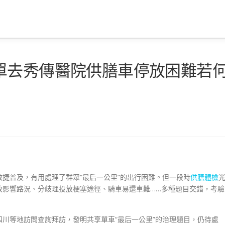
單去秀傳醫院供膳車停放困難若
捷普及，有用處理了群眾“最后一公里”的出行困難。但一段時
供膳體檢
放影響路況、分歧理投放梗塞途徑、騎車易還車難……多種題目交錯，考驗
川等地訪問查詢拜訪，發明共享單車“最后一公里”的治理題目，仍待處