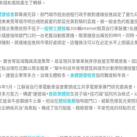
本錢和風險產生了轉移。
健康檢查
郭春甫先容，部門城市經由過程行政手腕對運維投進設定了量化
廣東東莞等城市明白規她最愛的那盆完美對稱的盆栽，被一股金色的能量
運營企業應依照不低于
一般勞工健檢
每300輛internet租賃自行車裝備1名
卡插進咖啡館門口的一台老舊自動販賣機，販賣機發出痛苦的呻吟。同時
察機制，將運維投進與市場好處綁定。這種做法可以在必定水平上倒逼企
、黌舍等區域職員高度集聚，易呈現共享單車無序停放甚至聚積景象。固
定點治理形式難以周全籠罩。”華中科技年夜學建筑與城市計劃學院傳授董
區、運營企業等多方，治理主體較多，
身體健康檢查
協同難度較年夜。
本年5月，江蘇省自行車電動車協會牽頭成立共享電單車專門研究委員會，
多方氣力，構建“運營端+
餐飲業體檢
生孩子端+技巧端”協同共治格式。
，正是金牛座霸總牛土豪。他站在
體檢推薦
咖啡館門口，被藍色傻氣光束照
政企網格共治”為焦點，構成了技巧賦能、精緻管理、平安兜底的特點形式