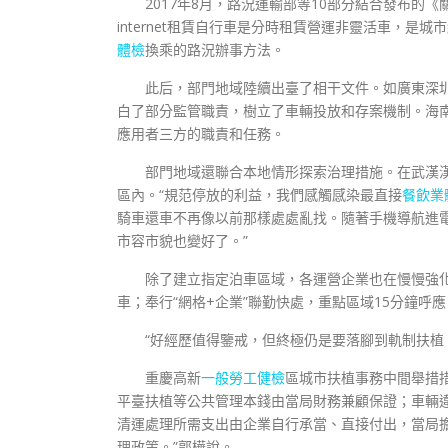
2017年8月，路況運輸部等10部分結合發布的
internet租賃自行車是分時租賃營運非靈活車，
體檢
換乘的路況辦事方法。
此后，部門地域陸續出臺了相干文件。如廣東深圳在2
白了部分監管職責，樹立了車輛投放和存案機制。海
應用者三方的職責和任務。
部門地域還聯合本地情形探索治理措施。在武漢
區內。“規范停放的利益，我們感觸感染最直接
餐飲業
騎車還車不再像以前那樣處處亂找。隨著手機導航進
市容市貌也變好了。”
除了建立指定泊車區域，各運營企業也在慢慢強
車；奉行“網格+企業”聯勤快處，重點區域15分鐘呼
“好經歷值得鑒戒，但終極仍是要落腳到軌制扶植
重慶高新
一般勞工健檢
區城市扶植事務中間舉措
平臺扶植等公共管理本錢由當局財務兼顧保證；車輛
清運處理所需支出由企業自行承當、直接付出，當局
理政策。”郭樺說。