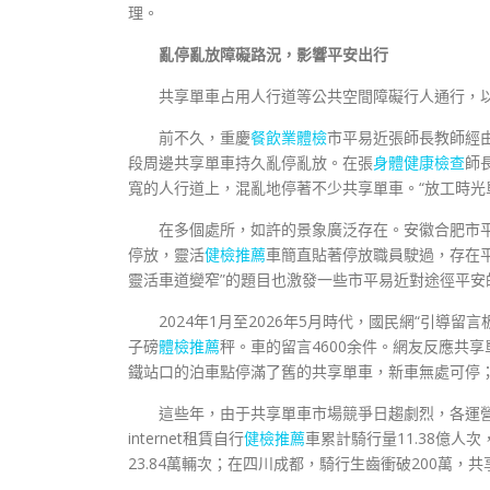
理。
亂停亂放障礙路況，影響平安出行
共享單車占用人行道等公共空間障礙行人通行，
前不久，重慶
餐飲業體檢
市平易近張師長教師經由
段周邊共享單車持久亂停亂放。在張
身體健康檢查
師
寬的人行道上，混亂地停著不少共享單車。“放工時光
在多個處所，如許的景象廣泛存在。安徽合肥市
停放，靈活
健檢推薦
車簡直貼著停放職員駛過，存在
靈活車道變窄”的題目也激發一些市平易近對途徑平安
2024年1月至2026年5月時代，國民網“引
子磅
體檢推薦
秤。車的留言4600余件。網友反應共
鐵站口的泊車點停滿了舊的共享單車，新車無處可停
這些年，由于共享單車市場競爭日趨劇烈，各運營
internet租賃自行
健檢推薦
車累計騎行量11.38億人次
23.84萬輛次；在四川成都，騎行生齒衝破200萬，