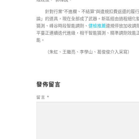
針對行業“不進欄、不結算”與違規扣費返還的履
論」的道具，現在全部成了武器。新區經由過程細化監
猜測、峰谷時段智能調劑、
健檢推薦
違規停放加收調劑
平臺正連續迭代進級，相干智能猜測、精準調劑效能
能。
（朱虹、王繼亮、李學山、葛俊俊介入采寫）
發佈留言
留言
*