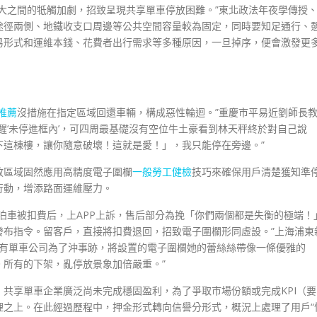
大之間的牴觸加劇，招致呈現共享單車停放困難。”東北政法年夜學傳授
途徑兩側、地鐵收支口周邊等公共空間容量較為固定，同時要知足通行、
易形式和運維本錢、花費者出行需求等多種原因，一旦掉序，便會激發更
推薦
沒措施在指定區域回還車輛，構成惡性輪迴。”重慶市平易近劉師長
醒‘未停進框內’，可四周最基礎沒有空位牛土豪看到林天秤終於對自己說
下這棟樓，讓你隨意破壞！這就是愛！」，我只能停在旁邊。”
放區域固然應用高精度電子圍欄
一般勞工健檢
技巧來確保用戶清楚獲知準
行動，增添路面運維壓力。
泊車被扣費后，上APP上訴，售后部分為挽「你們兩個都是失衡的極端！
發布指令。留客戶，直接將扣費退回，招致電子圍欄形同虛設。”上海浦東
，有單車公司為了沖事跡，將設置的電子圍欄她的蕾絲絲帶像一條優雅的
所有的下架，亂停放景象加倍嚴重。”
共享單車企業廣泛尚未完成穩固盈利，為了爭取市場份額或完成KPI（要
理之上。在此經過歷程中，押金形式轉向信譽分形式，概況上處理了用戶“