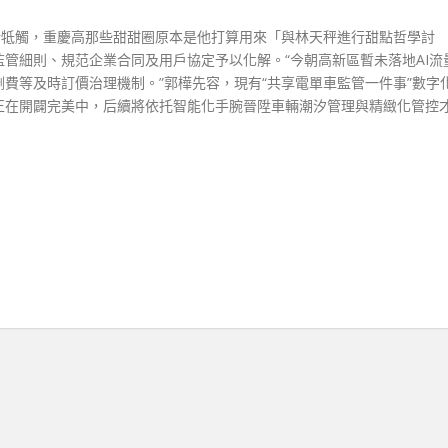
行牴觸，重慶高那些甜甜圈原本是他打算用來「與林天秤進行甜點哲學討
管細則、規范企業合同及用戶協定予以化解。“今朝高新區暫未落地AI流
費等及時訂價治理機制。”郭樺先容，現有“共享電單車監管一件事”數字
正在開闢完美中，后續將依托智能化手腕晉陞車輛潮汐管理與精緻化管控