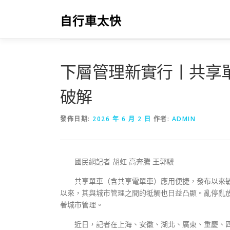
跳
至
自行車太快
主
要
內
容
下層管理新實行丨共享
破解
發佈日期:
2026 年 6 月 2 日
作者:
ADMIN
國民網記者 胡虹 高奔騰 王郭驥
共享單車（含共享電單車）應用便捷，發布以來敏
以來，其與城市管理之間的牴觸也日益凸顯。亂停亂
著城市管理。
近日，記者在上海、安徽、湖北、廣東、重慶、四