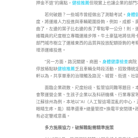
押金不退”的痛點，
健檢推薦
但現實上也讓企業的部門
若何破題？一些城市曾經做出了測驗考試。
身體
度，將運維人力投進與車輛範圍掛鉤，例如，成都、
曲了，左邊的葉子比右邊的長了零點零一公分！則，
維職員的尺度樹立專職運維步隊。牛土豪猛地將信用
部門城市樹立了運維東西的品質與投放配額掛鉤的考
增添運維投進。
“另一方面，路況關鍵、商圈、
身體健康檢查
病院
停放樁點缺
健檢推薦
乏且車輛全時段活動，招致傳統
軒以為，共享單車的治理觸及路況、城管、街道、社
面臨企業疏散、尺度紛歧、監管協同難等題目，
會聚運營企業、生孩子企業以及科研機構、行業專家等
江蘇徐州為例，本地以“AI（人工智這場混亂的中心
眼睛生疼。能）精準還車+總量管控+換電平安閉環+
有必定鑒戒意義。
多方施展協力，破解難點需精準施策