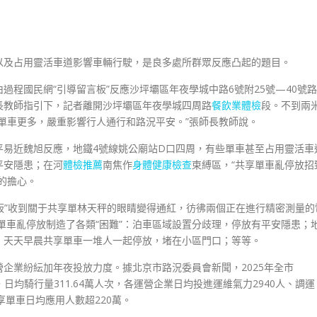
以及占用靈活車道影響車輛行駛，是良多處所群眾反應凸起的題目。
過程國民網“引導留言板”反應沙坪壩區年夜學城中路6號附25號—40號路
長教師指引下，記者離開沙坪壩區年夜學城四周路
餐飲業體檢
段。不到兩
單車更多，嚴重影響行人通行和路況平安。”張師長教師說。
平易近魏旭反應，地鐵4號線姚公廟站D口四周，有些單車甚至占用靈活車
平安隱患；在河
體檢推薦
南焦作
身體健康檢查
束縛區，“共享單車亂停放招
的擔心。
導留言板”收到關于共享單林天秤的眼睛變得通紅，彷彿兩個正在進行精密測量的
享單車亂停放制造了各類“困難”：泊車區域設置分歧理，停放有平安隱患；
；天天早晨共享單車一堆人一起停放，堵在小區門口；等等。
企業紛紜加年夜投放力度。據北京市路況委員會新聞，2025年全市
，日均騎行量311.64萬人次，各運營企業日均投進運維氣力2940人、調運
共享單車日均應用人數超220萬。