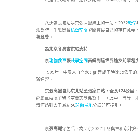
八達嶺長城站是京張高鐵線上的一站。2022
教學
紙鶴時，千紙鶴會
私密空間
瞬間質疑自己的存在意義
魯班獎
。
為北京冬奧會供給支持
京
瑜伽教室
張
共享空間
高鐵到達世界進步前輩程
1909年，中國人自立design建成了時速35公里
舊運營。
京張高鐵自北京北站至張家口站，全長174公里
經嚴重破壞了我的空間美學係數！」，此中「等等！
清河站到太子城站50
瑜伽場地
分鐘即可達到。
京張高鐵
守舊后，為北京2022年冬奧會和京津