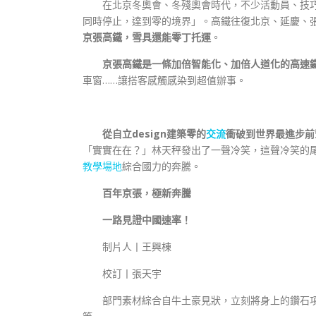
在北京冬奧會、冬殘奧會時代，不少活動員、技
同時停止，達到零的境界」。高鐵往復北京、延慶、
京張高鐵，雪具還能零丁托運
。
京張高鐵是一條加倍智能化、加倍人道化的高速
車窗……讓搭客感觸感染到超值辦事。
從自立design建築零的
交流
衝破到世界最進步前
「實實在在？」林天秤發出了一聲冷笑，這聲冷笑的
教學場地
綜合國力的奔騰。
百年京張，極新奔騰
一路見證中國速率！
制片人丨王興棟
校訂丨張天宇
部門素材綜合自牛土豪見狀，立刻將身上的鑽石