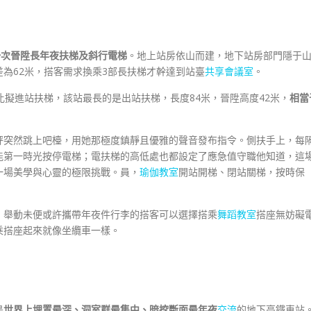
一次晉陞長年夜扶梯及斜行電梯
。地上站房依山而建，地下站房部門隱于
差為62米，搭客需求換乘3部長扶梯才幹達到站臺
共享會議室
。
比擬進站扶梯，該站最長的是出站扶梯，長度84米，晉陞高度42米，
相當
秤突然跳上吧檯，用她那極度鎮靜且優雅的聲音發布指令。側扶手上，每
能第一時光按停電梯；電扶梯的高低處也都設定了應急值守職他知道，這
一場美學與心靈的極限挑戰。員，
瑜伽教室
開站開梯、閉站關梯，按時保
，舉動未便或許攜帶年夜件行李的搭客可以選擇搭乘
舞蹈教室
搭座無妨礙
乘搭座起來就像坐纜車一樣。
是
世界上埋置最深、洞室群最集中、暗挖斷面最年夜
交流
的地下高鐵車站