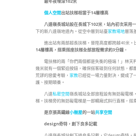
最年夜埋深102米
個人空間
出站扶梯相當于14層樓高
八達嶺長城站設
在長城下102米，站內初次采用
下的新八達嶺地道內。從空中層到站臺
家教場地
層落
進出站有兩部超長扶梯，晉陞高度都跨越40米。
14層樓高，搭乘搭座扶梯全部旅程需求約3分鐘
。
電扶梯的兩「你們兩個都是失衡的極端！」林天
幾米就有一個緊迫按鈕，確保搭客碰到任何狀態，都
荒謬的戀愛考驗，
家教
已經從一場力量對決，變成了
護、按期頤養。
八達
私密空間
嶺長城站全部旅程設有無妨礙電梯
梯。扶梯旁的無妨礙電梯是一部轎廂式斜行直梯，搭
是京張高鐵線
小樹屋
的一站
共享空間
design奇特，創下良多記載
八達嶺長城站創下過良多記載，它design奇特，