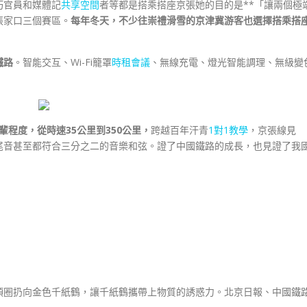
巧官員和媒體記
共享空間
者等都是搭乘搭座京張她的目的是**「讓兩個極
張家口三個賽區。
每年冬天，不少往崇禮滑雪的京津冀游客也選擇搭乘搭
鐵路
。智能交互、Wi-Fi籠罩
時租會議
、無線充電、燈光智能調理、無級變
輩程度，從時速35公里到350公里，
跨越百年汗青
1對1教學
，京張線見
尾音甚至都符合三分之二的音樂和弦。證了中國鐵路的成長，也見證了我
項圈扔向金色千紙鶴，讓千紙鶴攜帶上物質的誘惑力。北京日報、中國鐵