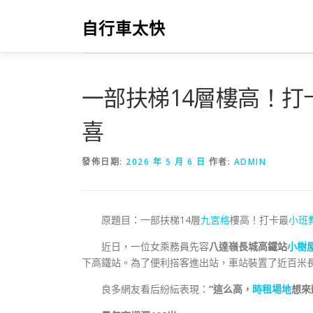
跳
至
自行車太快
主
要
內
容
一部扶梯14層樓高！打
喜
發佈日期:
2026 年 5 月 6 日
作者:
ADMIN
原題目：一部扶梯14層
九宮格
樓高！打卡最
小班
近日，一位女乘務員先容
八達嶺長城高鐵站
小樹
下高鐵站。為了便利搭客進出站，車站裝置了近百米長
良多網友看后紛紜表現：
“這么高，
時租場地
想來