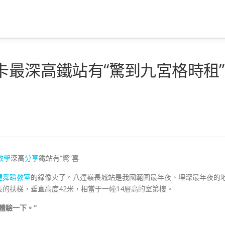
卡最深高鐵站有“驚到九宮格時租”
教學
深高
分享
鐵站有“驚”喜
屋
舞蹈教室
的錄像火了。八達嶺長城站是我國範圍最年夜、埋深最年夜的
的扶梯，垂直高度42米，相當于一幢14層高的室第樓。
體驗一下。”