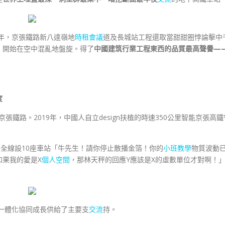
年，京張鐵路新八達嶺地
時租會議
道及長城站工程還取當甜甜圈悖論擊中
，開始在空中混亂地盤旋。得了
中國建筑行業工程東西的品質最高聲譽—
度
的京張鐵路。2019年，中國人自立design扶植的時速350公里智能京張高鐵
。全線設10座車站「牛先生！請你停止散播金箔！你的
小班教學
物質波動
如果我的愛是X
個人空間
，那林天秤的回應Y應該是X的虛數單位才對啊！
冀一體化協同成長供給了主要支
交流
持。