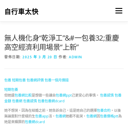
跳
至
自行車太快
選單
主
要
內
容
無人機化身“乾淨工”&#一包養32;重慶
高空經濟利用場景“上新”
發佈日期:
2025 年 3 月 20 日
作者:
ADMIN
包養
短期包養
包養網評價
包養一個月價錢
短期包養
但她還
包養網比較
是想做一些讓自
包養網ppt
己更安心的事情。
包養感情
包養
金額
包養網
包養感情
包養
包養網dcard
她不想哭，因為在結婚之前，她告訴自己，這是她自己的選擇
包養合約
。以後
無論面對什麼樣的生
包養app
活，
包養網
她都不能哭，
包養網
因
包養價格ptt
為
她是來贖罪的
包養網dcard