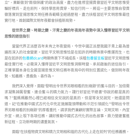
立”、果斷做到“兩個保護”的政治高度，盡力在進修宣揚貫徹習近平文明思惟受
騙好標兵、走在前列，保持學思用貫穿、知信行同一，將這一主要思惟自發貫
徹落實到宣揚思惟文明任務各範疇全經過歷程，盡力扶植習近平文明思惟最佳
實行地，首創國際文明年夜都會扶植新局勢。
從世界之變、時期之變、汗青之變的年夜局年夜勢中深入懂得習近平文明
思惟的迷信指引
當當代界正派歷百年未有之年夜變局，今世中國正派歷我國汗青上最為普
遍而深入的社會變更。習近平文明思惟恰是在如許的時期佈景中應運而生，也
是在如許的
包養網dcard
時期佈景下不竭成長。扶植
包養留言板
習近平文明思惟
最佳實行地，必需深入懂得習近平文明思惟洞察時變、承前啟後的迷信指引，
正確掌握本身在全國宣揚思惟文明任務年夜局中的特別位置感化，做到明年夜
勢、知義務、勇擔負、善作為。
我們深入覺得，面臨“發明出令世界另眼相看的別緻跡”的奮斗目的，加倍需
求凝集踔厲發奮、連合奮斗的精力氣力。踐行好習近平總書“你說的都是真的
嗎？”藍媽媽雖然心裡已經相信女兒說的是真的，但是等女兒說完，她還是問
道。記“在推動中國式古代化中充足施展龍頭帶動和示范引領感化”“發明出令世
界另眼相看的別緻跡”的厚看重托，請求我們兼顧好實際言論、文明文明、內宣
外宣、網上彀下各項任務，講好推動中國式古代化的出色故事，鼎力營建奮進
新征程、立功新時期的濃重氣氛。
面臨“在扶植物資文明和精力文明相和諧的古代化上走在前列”的任務義務，