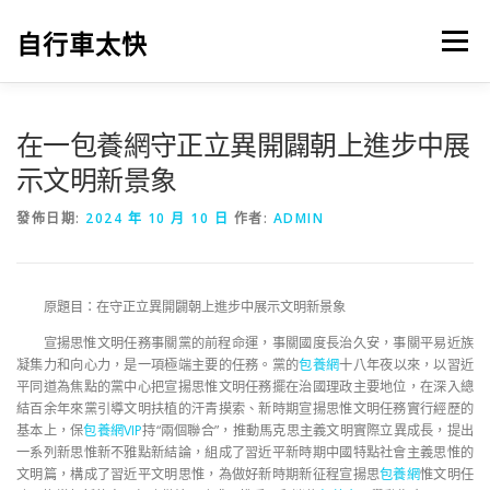
跳
至
自行車太快
選單
主
要
內
容
在一包養網守正立異開闢朝上進步中展
示文明新景象
發佈日期:
2024 年 10 月 10 日
作者:
ADMIN
原題目：在守正立異開闢朝上進步中展示文明新景象
宣揚思惟文明任務事關黨的前程命運，事關國度長治久安，事關平易近族
凝集力和向心力，是一項極端主要的任務。黨的
包養網
十八年夜以來，以習近
平同道為焦點的黨中心把宣揚思惟文明任務擺在治國理政主要地位，在深入總
結百余年來黨引導文明扶植的汗青摸索、新時期宣揚思惟文明任務實行經歷的
基本上，保
包養網VIP
持“兩個聯合”，推動馬克思主義文明實際立異成長，提出
一系列新思惟新不雅點新結論，組成了習近平新時期中國特點社會主義思惟的
文明篇，構成了習近平文明思惟，為做好新時期新征程宣揚思
包養網
惟文明任