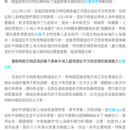
務、擔當起新的文明任務供給了強盛思惟兵器和迷信
包養意思
舉動指南。
2023年10月，全國宣揚思惟文明任務會議正式提出習近平文明思惟，在新
征程上高舉起我們黨的文明旗號。2023年末，習近平總書記考核上海并頒發主
要講話，對文明扶植作了凸起誇大，提出一系列新定位、新請求、新義務。上
海依照黨的二十屆三中全會關于“深化文明體系體例機制改造”總體安排，聚焦
“要在進修貫徹習近
包養
平文明思惟上走在前列，打造文明自負自強的上海樣
本，扶植習近平文明思惟最佳實行地”，把進修貫徹習近平文明思惟與貫徹落練
習近平總書記對上海文明扶植的特別器重、特別期許慎密聯合起來，盡力推進
習近平文明思惟在浦江兩岸結出豐富果實、綻放殘暴光華。
重新時期文明成長的萬千景象中深入感悟習近平文明思惟的真諦氣力
包養
合約
在習近平文明思惟的輝煌指引下，新時期宣揚思惟文明工作在舉旗定向、
根本治理中獲得汗青性成績、產生汗青性變更，在守正立異、開闢朝上進步中
展示新景象、邁向新征程，全黨全國各族國民文明自負顯明加強、精力面孔加
倍發奮高昂，煥收回更為激烈的汗青自發和自動精力，正在信念百倍書寫著新
時期中國成長的巨大汗青。
習近平總書記對上海成長滿懷密意、寄予厚看。文明扶植一直
包養app
是
習近平總書記念念不忘的年夜事。習近平總書記提煉歸納綜合了“海納百川、尋
求出色、開通睿智、年夜氣謙恭”的上海城市精力和“開放、立異、包涵”的上海
城市品德，黨的十八年夜以來屢次親臨上海，作出一系列主要唆使。特殊是