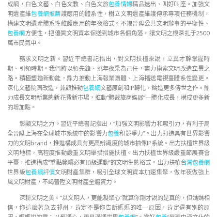
成網，白色文藝、白色文教、白色文旅
包養情婦
精品迭出、叫好叫座。加強文
明遺產維
包養網推薦
護應用的體系性，樹立文明遺產維護傳承專項任務機制，
構建文明遺產體系性維護應用的年夜格式。不竭晉陞公共文明辦事的平衡性、
包養網
方便性，把優質文明資本保送到城市各個角落，讓文明之根深扎于2500
萬市民氣中。
務求文明之新。習近平總書記指出，對文明扶植來說，立異才幹掌握時
期、引領時期。我們將以領先鋒、挑年夜梁為己任，盡力摸索文明改造立異之
路。積極塑造新動能，鼎力推動上海報業團體、上海播送電視臺體系性變更。
深化文藝院團改造，兼顧推動
包養網
文藝原創和IP轉化，鑄造更多傳世之作。鼎
力成長文明新業態新花費新市場，推動“體裁旅商娛展”一體化成長，構成更多新
的增加點。
彰顯文明之力。習近平總書記指出，“加強文明影響力和吸引力，有利于周
全晉陞上海在全球城市系統中的影響力
包養
和競爭力”。出力打造具有世界影響
力的文明brand，推進構成具有更高辨識度的城市抽像IP系統。出力扶植世界級
文明地標，高程度推動嚴重文明舉措措施扶植。出力扶植世界級嚴重節展賽會
平臺，推進構成“重點範疇必有頂級運動”的文明生態格式。出力扶植
台灣包養網
世界級
包養網評價
文明財產集群，吸引全球文明資本加速集聚，做年夜做強上
風文明財產，不竭晉陞文明財產全體實力。
深耕文明之美。“以文明人，更能凝聚心“就算你剛才說的是真的，但媽媽相
信，你這麼著急去祁州，肯定不是你告訴媽媽的唯一原因，肯定還有別的原