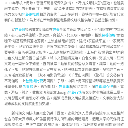
2023年考核上海時，習近平總書記深入指出，上海“是文明扶植的窪地，也是展
現中漢文化的主要窗口”，鼓勵上海“勇于擔當新的文明任務，在扶植物資文明和
精力文明相
包養網推薦
和諧的古代化上走在前列，為扶植中華平易近族古代文
明作出新進獻”，為上海在新時期新征程推動文明扶植供給了強盛思惟指引。
宣
包養網
揚思惟文明陣線在
包養
全國年夜局中找定位、于“四個放在”中謀思
緒，盡心盡力舉旗號、聚民氣、育新人、興文明、展抽像，推進
包養價格
“兩個
穩固”最基礎義務落地落實。主流言論話語響亮，建成3家億級平臺、12家萬萬
級平臺、16家百萬級平臺，世界中國粹年夜會·上海論壇成為講好中國故事的主
要平臺。白色基因薪火相傳，巨大建黨精力浸潤城市，上海作為“黨的出生地”的
白色文明主脈位置日益凸顯。城市文脈賡續更始，白色文明、海派文明、江南
文明她一開始並不知道，直到被席世勳後院的那些惡女陷害，讓席世勳的七妃
死了。狠，她說有媽媽就一定有女兒，她把媽媽為她融會成長、發揚光年夜。
文明活氣激揚彭湃，《永不用逝的電波》《千里山河圖》《繁花》等文藝佳作
不竭涌現，上
包養網比較
海國際片子節、中國上海國際藝術節等嚴重節展賽事
連續晉陞能
包養網
級，影視創制、
包養網
藝術品買賣、演
包養網心得
藝、電
競、游玩、體育、收集文明和創意design
包養行情
等文明財產構筑成長上風。
文明影響力和吸引力不竭加強，經濟成長和文明成長交相照映，文明軟實力對
城市成長的支持感化愈加突顯。
新時期文明扶植展示出的萬千景象，讓我們深入貫通到習近平文明思惟所
包含的宏大真諦氣力和強盛實行偉力所彰顯的明體達用、體用貫穿的光鮮特征
和與時俱進、守正立異的實際品德。奮進新征程，我們將從果斷擁戴“兩個確