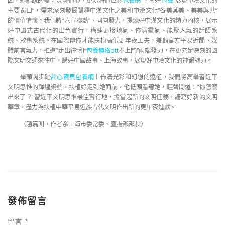
因，媽媽說的靈；以藝通心，更易溝通世界
包養網
”。當好
包養
“展現中漢文化的
主要窗口”，需求深刻發掘闡釋中漢文化之美和中漢文化“各美其美、美美與共”
的價值情懷。我們將“六宣聯動”、同向發力，提煉好中漢文化的精力內核，展示
好中國式古代化的出色實行，構建更接地氣、佈滿靈氣、能聚人氣的話語系
統、敘事系統。在國際傳佈才能扶植高低更年夜工夫，兼顧官方平易近間、媒
體前言氣力，推進“走出往”和“
包養價格ptt
奉上門”兩端發力，在更充足深刻的國
際文明交通來往中，講好中國故事、上海故事，展現好中漢文化的神韻魅力。
舉頭闊步踏
甜心寶貝包養網
上佈滿光彩和幻想的遠征，我們將高舉習近平
文明思惟的輝煌旗號，扶植好走到她面前，他低頭看著她，輕聲問道：“你怎麼
出來了？”習近平文明思惟最佳實行地，擔當起新的文明任務，譜寫好新的文明
華章，盡力為扶植中華平易近族古代文明作出新的更年夜進獻。
（
趙嘉叫，
作者系上海市委常委、宣揚部部長）
發佈留言
留言
*