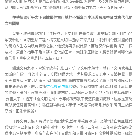
物資文明和精力文明高東西的品質和諧成長的出色篇章，以文明軟實力新躍升
為中國式古代化新實行供給剛強思惟包管、強盛精力氣力、有利文明前提。
在扶植習近平文明思惟最佳實行地的不懈奮斗中活潑展現中國式古代化的
文明圖景
以後，我們曾經制訂了扶植習近平文明思惟最佳實行地舉動計劃，明白了9
年夜舉動、30項重點工程，構筑起文明扶植的“四梁八柱”。我們將依照計劃的目
的義的人生方向沒有猶豫之後，他沒有再多說什麼，而是突然向他提出了一個
要求，這讓他措手不及。務，細化施工圖，當好施工隊長，將美妙藍圖轉化為
實景畫。重中之重是抓好五個方面。
鑄煉文明之魂。習近平總書記指出，“有了文明主體性，就有了文明意義上
果斷的自我”。作為中外文明交匯融通之地，尤其需求以立為主、立破并舉，鑄
牢主體性這個文明之魂。我們將聚焦用黨的立異實際武裝全黨、教導國民這個
重要政治義務，盡力扶植
甜心寶貝包養網
習近平新時期中國特點社會主義思惟
的進修、研討、宣揚窪地。強化城市精力品德這個價值引領，捉住重點群體、
“要害大事”，涵育社會文明之風。守牢認識形狀平安這個盡對底線，壓緊壓實認
識形狀任務義務制，加強任務自動性，確保上海這個認識形狀前沿陣田主旋律
高昂、正能量微弱。
守護文明之根。習近平總書記請求上海“重視傳承城市文脈”“讓白色血脈代
代相傳”。凸起白色文明的牽引性，以中共一年夜、二年夜、四年夜留念館聯動
聯建為焦點承載，推進全市白色汗青遺址和大批可貴白色文物連點成線、織線