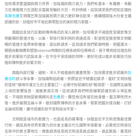
加倍需求豐盛國民精力世界、加強國民精力氣力。我們有基本、有義務、有動
力在推進精力生涯配合富饒受騙好示范、作好榜樣。這就請求我們把知足國民
長期包養
文明需乞降加強國民精力氣力更好聯合起來，連續穩固強大社會主義
認識形狀，扶植好市平易近群眾配合的美妙精力家園。
面臨信息技巧反動和傳佈格式的深入調劑，加倍需求不竭晉陞宣揚思惟文
明範疇的管理才能。以後，新技巧新利用的疾速成長，對晉陞宣揚思惟文明範
疇的管理才能帶來新機會、提出新請求。這就請求我們緊跟時期、把握潮水，
積極自動順應和塑造internet時期的任務系統和任務格式，善于應用迷信理念和
進步前輩技巧武裝本身，在守住平安底線的同時，更好完成以進步前輩技巧扶
植和傳佈進步前輩文明。
面臨內部打壓、遏制、滲入不竭進級的嚴重情勢，加倍需求進步認識形
包
養合約
狀斗爭本事、加強國際話語權。依照習近平總書記請求，當好“文明扶植
的窪地”“展現中漢文化的主要窗口”，必需守好認識形狀“橋頭堡”，在國際言論場
上收回更響強音、施展更高文用。這就請求我們時辰繃緊認識形狀斗爭這根
弦，不竭原來她是被媽媽叫走
包養
的，難怪她沒有留在她身邊。藍玉華恍然大
悟。進步展開言論斗爭、做好國際傳佈的才能本事，緊緊把握計謀自動，打好
言論攻防戰，嚴守認識形狀平安和政治平安。
文明既是城市的軟實力，也是成長的硬事理。扶植習近平文明思惟最佳實
行地，建成具有世界影響力的社會主義古代化國際年夜都會，必需把文明放在
全局中的更主要地位，推進經濟成長與文明成長彼此融合、彼此賦能，書寫好